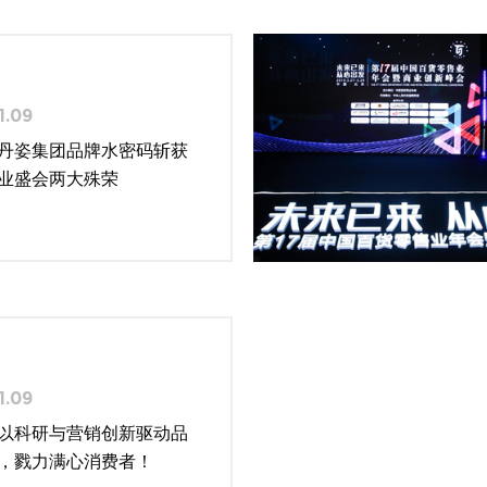
1.09
丹姿集团品牌水密码斩获
业盛会两大殊荣
1.09
以科研与营销创新驱动品
，戮力满心消费者！