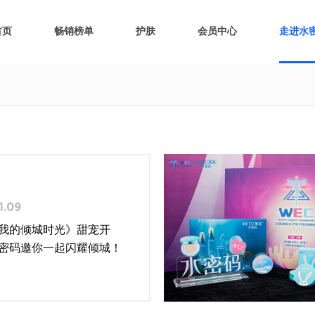
首页
畅销榜单
护肤
会员中心
走进水
1.09
我的倾城时光》甜宠开
密码邀你一起闪耀倾城！