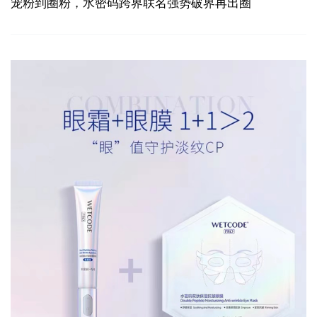
宠粉到圈粉，水密码跨界联名强势破界再出圈